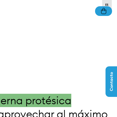
ES
Contacto
ierna protésica
a aprovechar al máximo