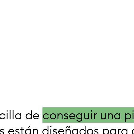
cilla de
conseguir una p
its están diseñados par